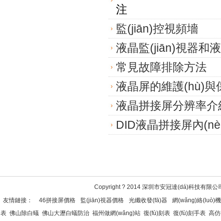
注
監(jiān)控視頻墻
液晶監(jiān)視器和液
常見故障排除方法
液晶屏的維護(hù)與保
液晶拼接屏分辨率介
DID液晶拼接屏內(nè
Copyright ? 2014 深圳市安冠達(dá)科技有限公司 Al
友情鏈接：
46拼接屏價格
監(jiān)視器價格
光纖收發(fā)器
網(wǎng)絡(luò)機(
表
佛山除白蟻
佛山大瀝白蟻防治
福州做網(wǎng)站
復(fù)刻表
復(fù)刻手表
高仿